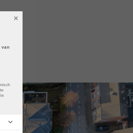
×
e
 van
nisch
te
le