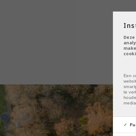
Ins
Deze
analy
make
cooki
Een co
websi
smart
te ver
houde
media
Fu