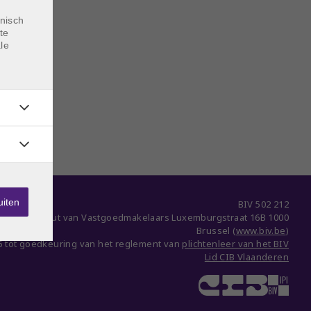
nisch
te
le
uiten
BIV 502 212
eroepsinstituut van Vastgoedmakelaars Luxemburgstraat 16B 1000
Brussel (
www.biv.be
)
6 tot goedkeuring van het reglement van
plichtenleer van het BIV
Lid CIB Vlaanderen