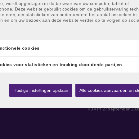
te, wordt opgeslagen in de browser van uw computer, tablet of
phone. Deze website gebruikt cookies om de gebruikservaring tech
beteren, om statistieken van onder andere het aantal bezoeken bij 
n en om uw bezoek aan deze website verder op te volgen op socia
.
nctionele cookies
okies voor statistieken en tracking door derde partijen
Huidige instellingen opslaan
Alle cookies aanvaarden en sl
Toezichthoudende autoriteit: B
KB van 27 september 200