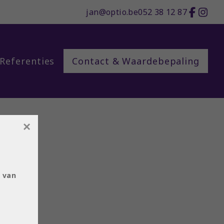
jan@optio.be
052 38 12 87
Referenties
Contact & Waardebepaling
×
e
 van