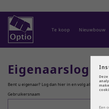
Te koop
Nieuwbouw
Menu overslaan en naar de inhoud gaan
Eigenaarslogin
Ins
Deze
analy
Bent u eigenaar? Log dan hier in en volg alle details
make
cooki
Gebruikersnaam
Een co