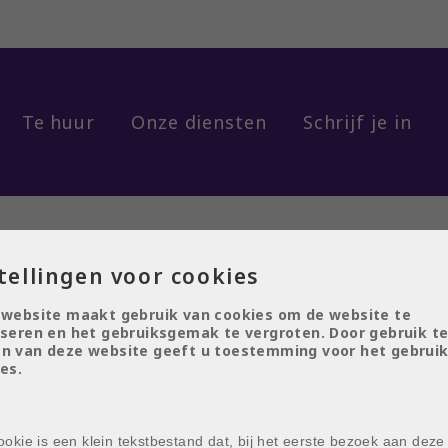
Te huur
Onze diensten
Schrijf je in
tellingen voor cookies
 website maakt gebruik van cookies om de website te
seren en het gebruiksgemak te vergroten. Door gebruik t
 van uw dossier.
n van deze website geeft u toestemming voor het gebruik
es.
okie is een klein tekstbestand dat, bij het eerste bezoek aan deze