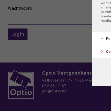
websi
smart
Wachtwoord
te ver
houde
media
Login
Fu
Co
Optio Vastgoedkantoor
Kalkovenlaan 77
,
1785 Merchtem
052 38 12 87
jan@optio.be