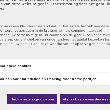
n van deze website geeft u toestemming voor het gebruik
es.
okie is een klein tekstbestand dat, bij het eerste bezoek aan deze
te, wordt opgeslagen in de browser van uw computer, tablet of
phone. Deze website gebruikt cookies om de gebruikservaring tech
beteren, om statistieken van onder andere het aantal bezoeken bij 
n en om uw bezoek aan deze website verder op te volgen op socia
.
nctionele cookies
okies voor statistieken en tracking door derde partijen
Huidige instellingen opslaan
Alle cookies aanvaarden en sl