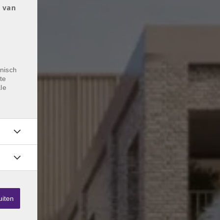
 van
nisch
te
le
uiten