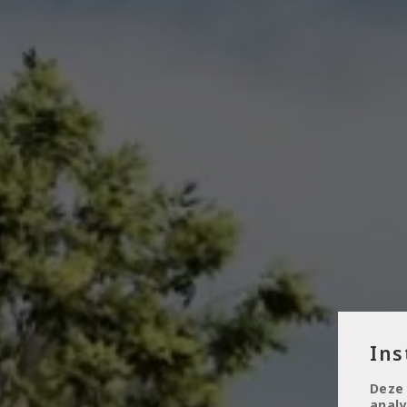
Ins
Deze
analy