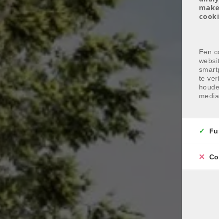
make
cooki
Een co
websi
smart
te ver
houde
media
Fu
Co