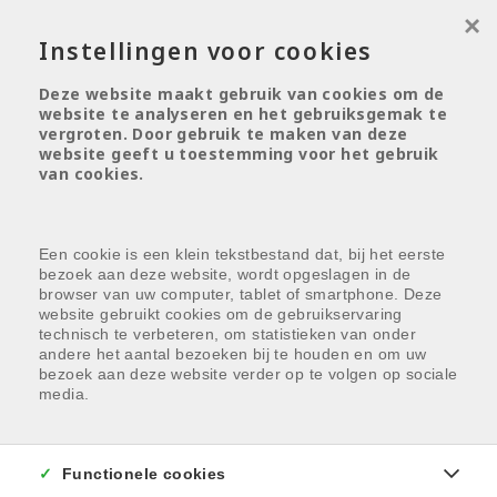
×
Instellingen voor cookies
Deze website maakt gebruik van cookies om de
website te analyseren en het gebruiksgemak te
Menu overslaan en naar de inhoud gaan
vergroten. Door gebruik te maken van deze
Helaas, dit pand is verkocht
website geeft u toestemming voor het gebruik
van cookies.
Indien u interesse heeft in een gelijkaardig
pand,
schrijf u dan in
op onze nieuwsbrief en
blijf op de hoogte van ons
recentste aanbod
.
Een cookie is een klein tekstbestand dat, bij het eerste
bezoek aan deze website, wordt opgeslagen in de
browser van uw computer, tablet of smartphone. Deze
Schrijf u in
website gebruikt cookies om de gebruikservaring
technisch te verbeteren, om statistieken van onder
andere het aantal bezoeken bij te houden en om uw
bezoek aan deze website verder op te volgen op sociale
media.
Functionele cookies